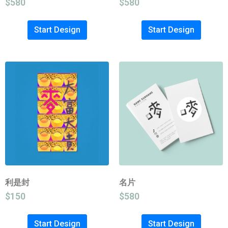
$
580
$
580
Start Design
Start Design
利是封
名片
$
150
$
580
Start Design
Start Design