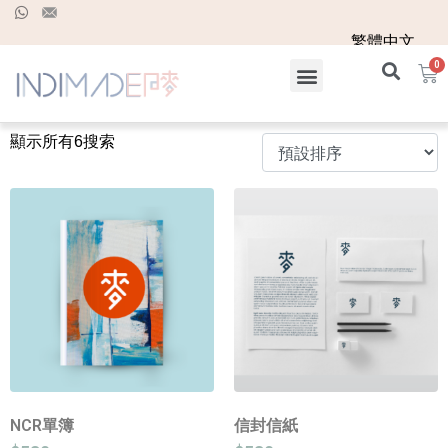
繁體中文
顯示所有6搜索
NCR單簿
信封信紙